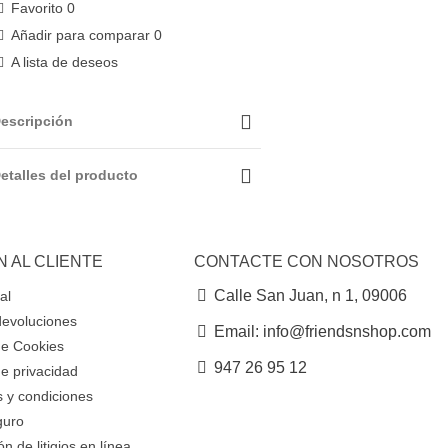
Favorito
0
Añadir para comparar
0
A lista de deseos
escripción
etalles del producto
N AL CLIENTE
CONTACTE CON NOSOTROS
Calle San Juan, n 1, 09006
al
devoluciones
Email: info@friendsnshop.com
 de Cookies
947 26 95 12
de privacidad
 y condiciones
guro
n de litigios en línea