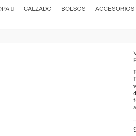
OPA
CALZADO
BOLSOS
ACCESORIOS
F
v
d
f
a