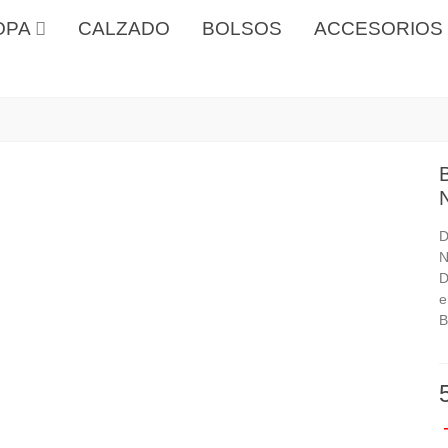
OPA
CALZADO
BOLSOS
ACCESORIOS
D
N
D
e
B