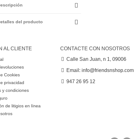
escripción
etalles del producto
N AL CLIENTE
CONTACTE CON NOSOTROS
Calle San Juan, n 1, 09006
al
devoluciones
Email: info@friendsnshop.com
 de Cookies
947 26 95 12
de privacidad
 y condiciones
guro
n de litigios en línea
sotros