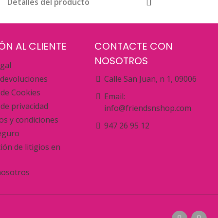
Detalles del producto
ÓN AL CLIENTE
CONTACTE CON
NOSOTROS
egal
 devoluciones
Calle San Juan, n 1, 09006
a de Cookies
Email:
a de privacidad
info@friendsnshop.com
s y condiciones
947 26 95 12
eguro
ión de litigios en
nosotros